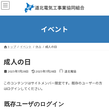
コ
ナ
ン
ビ
テ
ゲ
ン
ー
ツ
シ
へ
ョ
イベント
ス
ン
キ
に
ッ
移
プ
動
トップ
イベント
休み
成人の日
成人の日
最
2025年7月28日
2025年7月28日
道北電協
終
更
このコンテンツはサイトメンバー限定です。既存のユーザーの方
新
日
はログインしてください。
時
:
既存ユーザのログイン