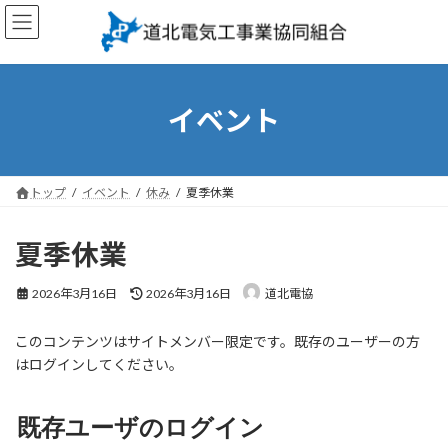
コ
ナ
ン
ビ
テ
ゲ
ン
ー
ツ
シ
へ
ョ
イベント
ス
ン
キ
に
ッ
移
プ
動
トップ
イベント
休み
夏季休業
夏季休業
最
2026年3月16日
2026年3月16日
道北電協
終
更
このコンテンツはサイトメンバー限定です。既存のユーザーの方
新
日
はログインしてください。
時
:
既存ユーザのログイン